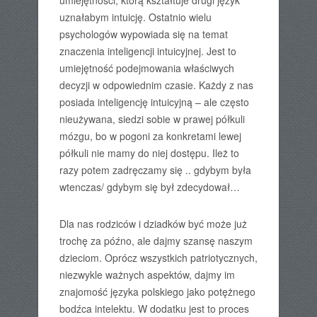
umiejętności, którą kształtuje drugi język
uznałabym intuicję. Ostatnio wielu
psychologów wypowiada się na temat
znaczenia inteligencji intuicyjnej. Jest to
umiejętność podejmowania właściwych
decyzji w odpowiednim czasie. Każdy z nas
posiada inteligencję intuicyjną – ale często
nieużywana, siedzi sobie w prawej półkuli
mózgu, bo w pogoni za konkretami lewej
półkuli nie mamy do niej dostępu. Ileż to
razy potem zadręczamy się .. gdybym była
wtenczas/ gdybym się był zdecydował…
Dla nas rodziców i dziadków być może już
trochę za późno, ale dajmy szansę naszym
dzieciom. Oprócz wszystkich patriotycznych,
niezwykle ważnych aspektów, dajmy im
znajomość języka polskiego jako potężnego
bodźca intelektu. W dodatku jest to proces