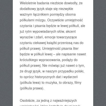
Wieloletnie badania niezbicie dowiodły, że
dodatkowy język staje się niezwykle
ważnym łącznikiem pomiędzy oboma
półkulami mózgu. Oczywiście umiejętność
czytania i pisania będzie w lewej półkuli, ale
już rytm wypowiadanych słów, akcent
wyrazów i zdań, emocje towarzyszące
czytaniu ciekawej książki przeniosą nas do
pólkuli prawej. Umiejętność pisania liter
będzie w półkuli lewej – ale napisanie nawet
króciutkiego wypracowania, podąży do
półkuli prawej. Nie mówiąc już nawet o tym,
że drugi język, w naszym przypadku polski,
to oprócz historycznych dat i wydarzeń
(pólkula lewa) to muzyka, to obrazy, filmy
(półkula prawa).
Osobiście, za jedną z najważniejszych