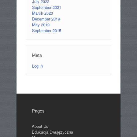
July 2022
September 2021
March 2020
December 2019
May 2019
September 2015
Meta
Log in
Pages
About Us
Edukacja Dwujęzyczna