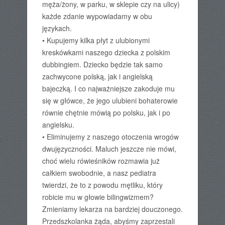
męża/żony, w parku, w sklepie czy na ulicy)
każde zdanie wypowiadamy w obu
językach.
• Kupujemy kilka płyt z ulubionymi
kreskówkami naszego dziecka z polskim
dubbingiem. Dziecko będzie tak samo
zachwycone polską, jak i angielską
bajeczką. I co najważniejsze zakoduje mu
się w główce, że jego ulubieni bohaterowie
równie chętnie mówią po polsku, jak i po
angielsku.
• Eliminujemy z naszego otoczenia wrogów
dwujęzyczności. Maluch jeszcze nie mówi,
choć wielu rówieśników rozmawia już
całkiem swobodnie, a nasz pediatra
twierdzi, że to z powodu mętliku, który
robicie mu w głowie bilingwizmem?
Zmieniamy lekarza na bardziej douczonego.
Przedszkolanka żąda, abyśmy zaprzestali