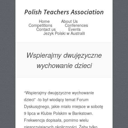
Polish Teachers Association
Home
About Us
Menu
Skip to content
Competitions
Conferences
Contact us
Events
Jezyk Polski w Australii
Wspierajmy dwujęzyczne
wychowanie dzieci
“Wspierajmy dwujęzyczne wychowanie
dzieci” -to był wiodący temat Forum
Dyskusyjnego, jakie miało miejsce w sobotę
9 lipca w Klubie Polskim w Bankstown.
Frekwencja dopisała, pomimo wielu
niesprzyjających okoliczności. Żeby tylko