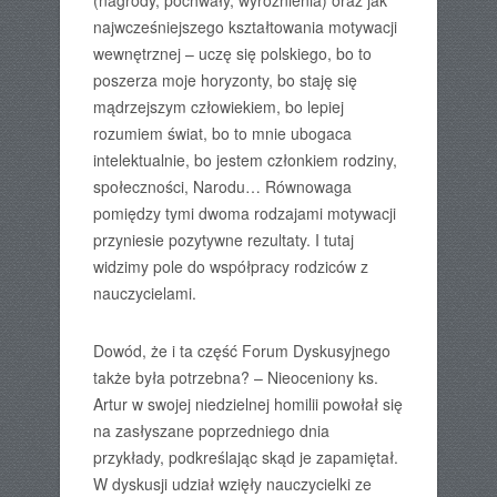
(nagrody, pochwały, wyróżnienia) oraz jak
najwcześniejszego kształtowania motywacji
wewnętrznej – uczę się polskiego, bo to
poszerza moje horyzonty, bo staję się
mądrzejszym człowiekiem, bo lepiej
rozumiem świat, bo to mnie ubogaca
intelektualnie, bo jestem członkiem rodziny,
społeczności, Narodu… Równowaga
pomiędzy tymi dwoma rodzajami motywacji
przyniesie pozytywne rezultaty. I tutaj
widzimy pole do współpracy rodziców z
nauczycielami.
Dowód, że i ta część Forum Dyskusyjnego
także była potrzebna? – Nieoceniony ks.
Artur w swojej niedzielnej homilii powołał się
na zasłyszane poprzedniego dnia
przykłady, podkreślając skąd je zapamiętał.
W dyskusji udział wzięły nauczycielki ze