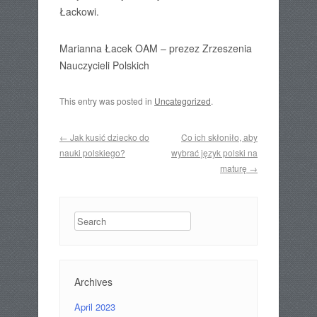
Łackowi.
Marianna Łacek OAM – prezez Zrzeszenia
Nauczycieli Polskich
This entry was posted in
Uncategorized
.
Post navigation
←
Jak kusić dziecko do
Co ich skłoniło, aby
nauki polskiego?
wybrać język polski na
maturę
→
Search
Archives
April 2023