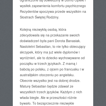
ograniczone są odwiedziny w Domu Opieki i
wysiłek zapewnienia komfortu psychicznego
Rezydentów spoczywa przede wszystkim na
Siostrach Świętej Rodziny.
Kolejną niezwykłą osobą, która
zdecydowała się na przekazanie swoich
doświadczeń była pani Dorota Banasiak.
Nastoletni Sebastian, to nie tylko obiecujący
skrzypek, który ma już wiele dyplomów i
wyróżnień, ale to dziecko wychowywane od
początku w trzech językach. Z mamą i
babcią po polsku, z ojcem po francusku i w
australijskim otoczeniu po angielsku.
Obecnie wszystko jest na dobrej drodze.
Maturę Sebastian będzie zdawał ze
wszystkich trzech języków. Każdym z nich
włada biegle. Ale w przeszłości różnie
bywało. To bezsprzecznie niezwykle