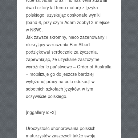
Alberta. Adam oraz Thomas Vella zdawali
dwa i cztery lat temu maturę z języka
polskiego, uzyskując doskonałe wyniki
(band 6, przy czym Adam zdobył 3 miejsce
w NSW).
Jak zawsze skromny, nieco zażenowany i
niekryjący wzruszenia Pan Albert
podziękował serdecznie za życzenia,
zapewniając, że uzyskane zaszczytne
wyróżnienie państwowe – Order of Australia
– mobilizuje go do jeszcze bardziej
wytężonej pracy na polu edukacji w
sobotnich szkołach języków, w tym
oczywiście polskiego.
[nggallery id=3]
Uroczystość uhonorowania polskich
maturzystów zaszczycił także swoją