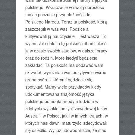
wam tak doskonale zdanej matury z języka
polskiego. Wkraczacie w swoją dorosłość
mając poczucie przynależności do
Polskiego Narodu. Teraz ta polskość, którą
zaszczepili w was wasi Rodzice a
kultywowali ją nauczyciele – jest wasza. To
wy musicie dalej o tę polskość dbać i nieść
ją w czasie swoich studiów, w dalszej pracy
oraz do rodzin, które kiedyś będziecie
zakładać. Ta polskość ma dodawać wam
skrzydeł, wyróżniać was pozytywnie wśród
grona osób, z którymi będziecie się
spotykać. Mamy wiele przykładów kiedy
udokumentowana znajomość języka
polskiego pomogła młodym ludziom w
zdobyciu wysokiej pozycji zawodowej tak w
Australii, w Polsce, jak i w innych krajach, w
których nasi dawni maturzyści zdecydowali
się osiedlić. Wy już udowodniliście, że stać