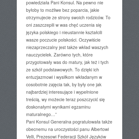
powiedziała Pani Konsul. Na pewno nie
byłoby to możliwe bez poparcia, jakie
otrzymujecie ze strony swoich rodziców. To
oni zaszczepili w was chęć uczenia się
języka polskiego i nieustannie kształcili
wasze poczucie polskości. Oczywiście
niezaprzeczalny jest także wkład waszych
nauczycielek. Zarówno tych, które
przygotowały was do matury, jak też i tych
ze szkół podstawowych. To dzięki ich
entuzjazmowi i wysiłkom wkładanym w
cosobotnie zajęcia tak, by były one jak
najbardziej interesujące i wypełnione
treścią, wy możecie teraz poszczycić się
doskonałymi wynikami egzaminu
maturalnego…”
Pani Konsul Generalna pogratulowała także
obecnemu na uroczystości panu Albertowi
Velli, Prezesowi Federacji Szkół Języków