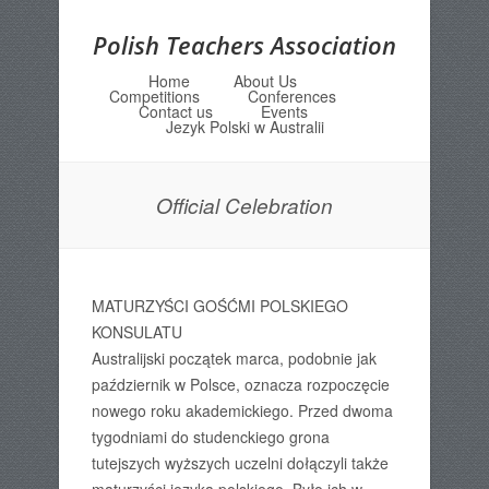
Polish Teachers Association
Home
About Us
Menu
Skip to content
Competitions
Conferences
Contact us
Events
Jezyk Polski w Australii
Official Celebration
MATURZYŚCI GOŚĆMI POLSKIEGO
KONSULATU
Australijski początek marca, podobnie jak
październik w Polsce, oznacza rozpoczęcie
nowego roku akademickiego. Przed dwoma
tygodniami do studenckiego grona
tutejszych wyższych uczelni dołączyli także