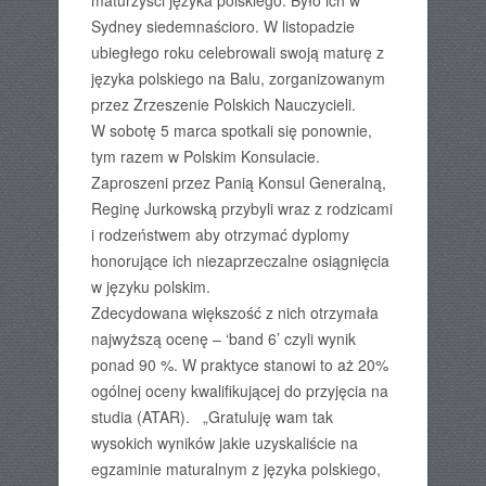
maturzyści języka polskiego. Było ich w
Sydney siedemnaścioro. W listopadzie
ubiegłego roku celebrowali swoją maturę z
języka polskiego na Balu, zorganizowanym
przez Zrzeszenie Polskich Nauczycieli.
W sobotę 5 marca spotkali się ponownie,
tym razem w Polskim Konsulacie.
Zaproszeni przez Panią Konsul Generalną,
Reginę Jurkowską przybyli wraz z rodzicami
i rodzeństwem aby otrzymać dyplomy
honorujące ich niezaprzeczalne osiągnięcia
w języku polskim.
Zdecydowana większość z nich otrzymała
najwyższą ocenę – ‘band 6’ czyli wynik
ponad 90 %. W praktyce stanowi to aż 20%
ogólnej oceny kwalifikującej do przyjęcia na
studia (ATAR). „Gratuluję wam tak
wysokich wyników jakie uzyskaliście na
egzaminie maturalnym z języka polskiego,