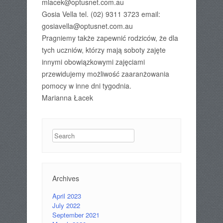
mlacek@optusnet.com.au
Gosia Vella tel. (02) 9311 3723 email:
gosiavella@optusnet.com.au
Pragniemy także zapewnić rodziców, że dla
tych uczniów, którzy mają soboty zajęte
innymi obowiązkowymi zajęciami
przewidujemy możliwość zaaranżowania
pomocy w inne dni tygodnia.
Marianna Łacek
Search
Archives
April 2023
July 2022
September 2021