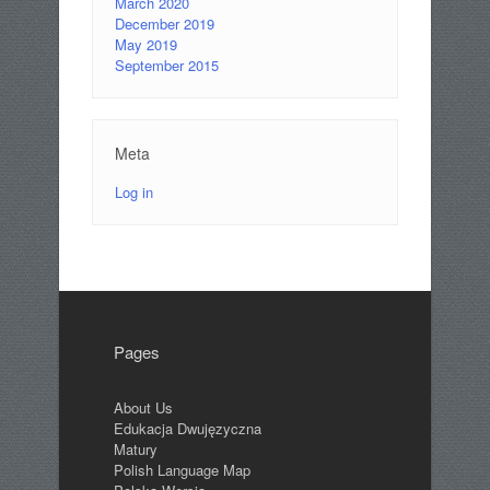
March 2020
December 2019
May 2019
September 2015
Meta
Log in
Pages
About Us
Edukacja Dwujęzyczna
Matury
Polish Language Map