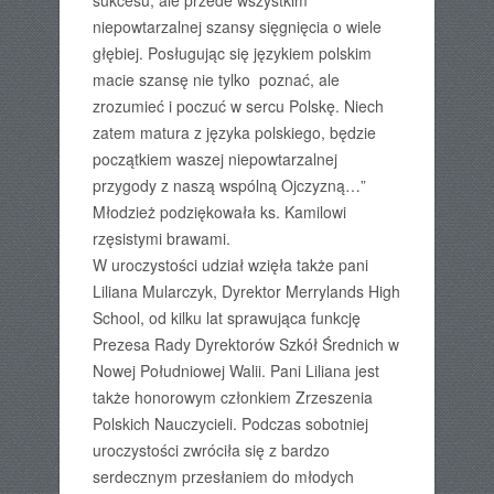
sukcesu, ale przede wszystkim
niepowtarzalnej szansy sięgnięcia o wiele
głębiej. Posługując się językiem polskim
macie szansę nie tylko poznać, ale
zrozumieć i poczuć w sercu Polskę. Niech
zatem matura z języka polskiego, będzie
początkiem waszej niepowtarzalnej
przygody z naszą wspólną Ojczyzną…”
Młodzież podziękowała ks. Kamilowi
rzęsistymi brawami.
W uroczystości udział wzięła także pani
Liliana Mularczyk, Dyrektor Merrylands High
School, od kilku lat sprawująca funkcję
Prezesa Rady Dyrektorów Szkół Średnich w
Nowej Południowej Walii. Pani Liliana jest
także honorowym członkiem Zrzeszenia
Polskich Nauczycieli. Podczas sobotniej
uroczystości zwróciła się z bardzo
serdecznym przesłaniem do młodych