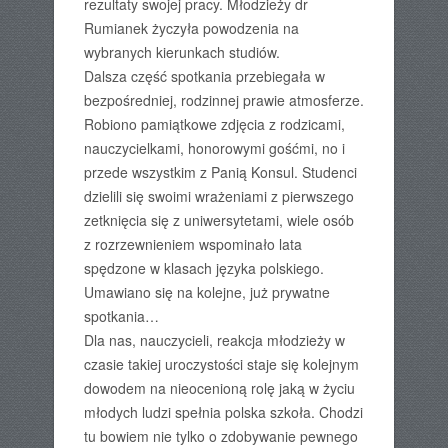
rezultaty swojej pracy. Młodzieży dr
Rumianek życzyła powodzenia na
wybranych kierunkach studiów.
Dalsza część spotkania przebiegała w
bezpośredniej, rodzinnej prawie atmosferze.
Robiono pamiątkowe zdjęcia z rodzicami,
nauczycielkami, honorowymi gośćmi, no i
przede wszystkim z Panią Konsul. Studenci
dzielili się swoimi wrażeniami z pierwszego
zetknięcia się z uniwersytetami, wiele osób
z rozrzewnieniem wspominało lata
spędzone w klasach języka polskiego.
Umawiano się na kolejne, już prywatne
spotkania…
Dla nas, nauczycieli, reakcja młodzieży w
czasie takiej uroczystości staje się kolejnym
dowodem na nieocenioną rolę jaką w życiu
młodych ludzi spełnia polska szkoła. Chodzi
tu bowiem nie tylko o zdobywanie pewnego