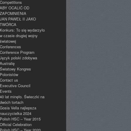
Competitions
ABY OCALIĆ OD
ZAPOMNIENIA
JAN PAWEŁ II JAKO
TWÓRCA
Konkurs: To się wydarzyło
w czasie drugiej wojny
światowej
Conferences
Conference Program
Język polski zdobywa
Australię
Światowy Kongres
Polonistów
Contact us
Executive Council
Events
40 lat minęło. Świeczki na
dwóch tortach
Gosia Vella najlepsza
nauczycielka 2024
Polish HSC – Year 2015
Official Celebration
Polish HSC – Year 2020