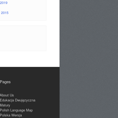
2019
 2015
Pages
About Us
Edukacja Dwujęzyczna
Matury
Polish Language Map
Polska Wersja