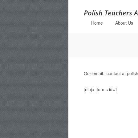
Polish Teachers A
Home
About Us
Menu
Skip to content
Our email: contact at polis
[ninja_forms id=1]