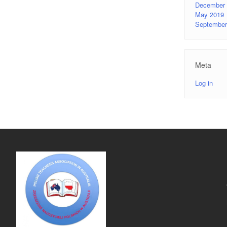
December 
May 2019
September
Meta
Log in