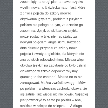
zepchnięty na drugi plan, a nawet szybko
wyeliminowany. U dziecka natomiast, które
z chwilą pójścia do szkoły mówiło
obydwoma językami, problem z językiem
polskim nie polega na tym, że dziecko go
zapomina. Język polski bardzo szybko
może zostać w tyle, nie nadążając za
nowymi pojęciami angielskimi. Każdego
dnia dziecko przynosi ze szkoły nowe
pojęcia i zwroty angielskie, dla których nie
zna polskich odpowiedników. Miesza więc
obydwa języki i na zapytanie co było dzisiaj
ciekawego w szkole odpowie: ‘Myśmy
queuing to the canteen’. Można na to nie
zareagować. Można zwrócić uwagę – Mów
po polsku – a wtenczas zachodzi obawa, że
się zatnie i już więcej nic nie powie. Najlepiej
jest powtórzyć to samo po polsku – Aha,
staliście w kolejce do sklepiku. – A długa