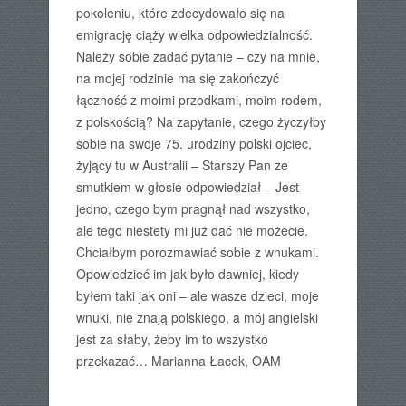
pokoleniu, które zdecydowało się na
emigrację ciąży wielka odpowiedzialność.
Należy sobie zadać pytanie – czy na mnie,
na mojej rodzinie ma się zakończyć
łączność z moimi przodkami, moim rodem,
z polskością? Na zapytanie, czego życzyłby
sobie na swoje 75. urodziny polski ojciec,
żyjący tu w Australii – Starszy Pan ze
smutkiem w głosie odpowiedział – Jest
jedno, czego bym pragnął nad wszystko,
ale tego niestety mi już dać nie możecie.
Chciałbym porozmawiać sobie z wnukami.
Opowiedzieć im jak było dawniej, kiedy
byłem taki jak oni – ale wasze dzieci, moje
wnuki, nie znają polskiego, a mój angielski
jest za słaby, żeby im to wszystko
przekazać… Marianna Łacek, OAM