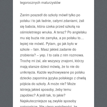
tegorocznych maturzystów
Zanim poszedł do szkoły mówił tylko po
polsku i to jak ładnie, całymi zdaniami, żali
się babcia, która czeka przed szkołą na
ośmioletniego wnuka. A teraz? Po angielsku
mu się buzia nie zamyka, a po polsku to…
lepiej nie mówić. Pytam, go jak było w
szkole – fain. Masz jakieś zadanie do
zrobienia? – yep. I to cała z nim rozmowa.
Trochę mi żal, ale wszyscy znajomi, którzy
mają starsze dzieci mówią, że to nie do
uniknięcia. Każde wychowywane po polsku
dziecko zapomina języka polskiego z chwilą
pójścia do szkoły. A może nie? Może
istnieją jakieś sposoby, żeby temu
zapobiec? A jeśli tak, to jakie?
Najskuteczniejsze są zwykle sposoby
najprostsze. Nie ulega wątpliwości, że