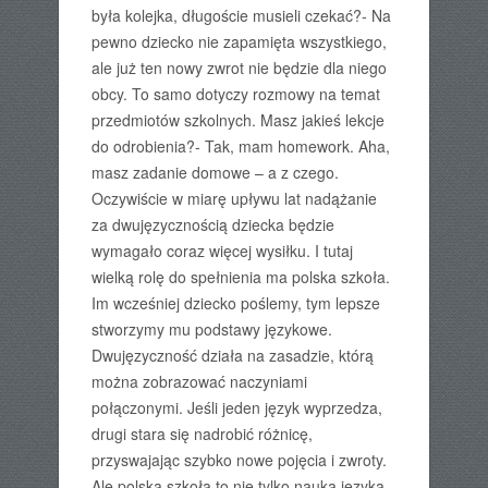
była kolejka, długoście musieli czekać?- Na
pewno dziecko nie zapamięta wszystkiego,
ale już ten nowy zwrot nie będzie dla niego
obcy. To samo dotyczy rozmowy na temat
przedmiotów szkolnych. Masz jakieś lekcje
do odrobienia?- Tak, mam homework. Aha,
masz zadanie domowe – a z czego.
Oczywiście w miarę upływu lat nadążanie
za dwujęzycznością dziecka będzie
wymagało coraz więcej wysiłku. I tutaj
wielką rolę do spełnienia ma polska szkoła.
Im wcześniej dziecko poślemy, tym lepsze
stworzymy mu podstawy językowe.
Dwujęzyczność działa na zasadzie, którą
można zobrazować naczyniami
połączonymi. Jeśli jeden język wyprzedza,
drugi stara się nadrobić różnicę,
przyswajając szybko nowe pojęcia i zwroty.
Ale polska szkoła to nie tylko nauka języka.