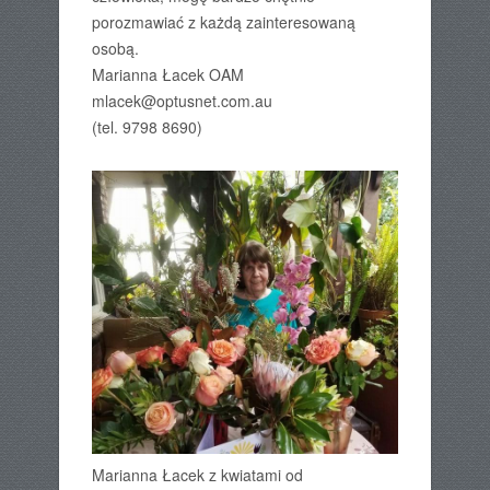
porozmawiać z każdą zainteresowaną
osobą.
Marianna Łacek OAM
mlacek@optusnet.com.au
(tel. 9798 8690)
Marianna Łacek z kwiatami od