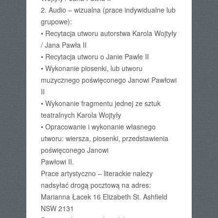
2. Audio – wizualna (prace indywidualne lub
grupowe):
• Recytacja utworu autorstwa Karola Wojtyły
/ Jana Pawła II
• Recytacja utworu o Janie Pawle II
• Wykonanie piosenki, lub utworu
muzycznego poświęconego Janowi Pawłowi
II
• Wykonanie fragmentu jednej ze sztuk
teatralnych Karola Wojtyły
• Opracowanie i wykonanie własnego
utworu: wiersza, piosenki, przedstawienia
poświęconego Janowi
Pawłowi II.
Prace artystyczno – literackie należy
nadsyłać drogą pocztową na adres:
Marianna Łacek 16 Elizabeth St. Ashfield
NSW 2131