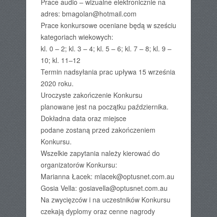
Prace audio – wizualne elektronicznie na
adres: bmagolan@hotmail.com
Prace konkursowe oceniane będą w sześciu
kategoriach wiekowych:
kl. 0 – 2; kl. 3 – 4; kl. 5 – 6; kl. 7 – 8; kl. 9 –
10; kl. 11–12
Termin nadsyłania prac upływa 15 września
2020 roku.
Uroczyste zakończenie Konkursu
planowane jest na początku października.
Dokładna data oraz miejsce
podane zostaną przed zakończeniem
Konkursu.
Wszelkie zapytania należy kierować do
organizatorów Konkursu:
Marianna Łacek: mlacek@optusnet.com.au
Gosia Vella: gosiavella@optusnet.com.au
Na zwycięzców i na uczestników Konkursu
czekają dyplomy oraz cenne nagrody