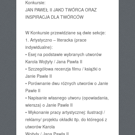
Konkursie:
JAN PAWEŁ II JAKO TWÓRCA ORAZ
INSPIRACJA DLA TWÓRCÓW
W Konkursie przewidziane są dwie sekcje:
1. Artystyczno – literacka (prace
indywidualne):
• Esej na podstawie wybranych utworów
Karola Wojtyły / Jana Pawła II
• Szczegółowa recenzja filmu / książki o
Janie Pawle II
• Porównanie dwu różnych utworów o Janie
Pawle II
• Napisanie własnego utworu (opowiadania,
wiersza) o Janie Pawle II
• Wykonanie pracy artystycznej: ilustracji /
reklamy/ projektu okładki itp. do któregoś z
utworów Karola
Wojtyły / Jana Pawła II